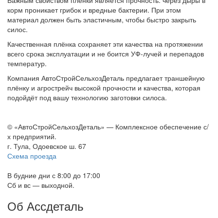
Важным свойством плёнки является прочность: через дыры в
корм проникает грибок и вредные бактерии. При этом
материал должен быть эластичным, чтобы быстро закрыть
силос.
Качественная плёнка сохраняет эти качества на протяжении
всего срока эксплуатации и не боится УФ-лучей и перепадов
температур.
Компания АвтоСтройСельхозДеталь предлагает траншейную
плёнку и агрострейч высокой прочности и качества, которая
подойдёт под вашу технологию заготовки силоса.
© «АвтоСтройСельхозДеталь» — Комплексное обеспечение с/
х предприятий.
г. Тула, Одоевское ш. 67
Схема проезда
В будние дни с 8:00 до 17:00
Сб и вс — выходной.
Об Ассдеталь