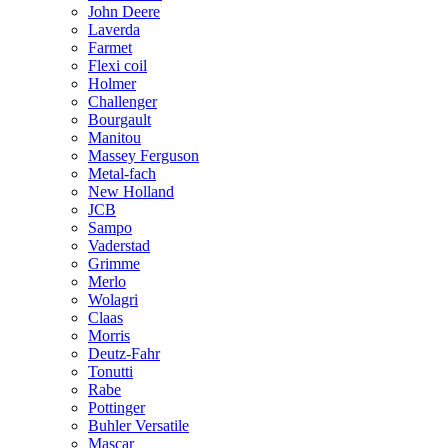
John Deere
Laverda
Farmet
Flexi coil
Holmer
Challenger
Bourgault
Manitou
Massey Ferguson
Metal-fach
New Holland
JCB
Sampo
Vaderstad
Grimme
Merlo
Wolagri
Claas
Morris
Deutz-Fahr
Tonutti
Rabe
Pottinger
Buhler Versatile
Mascar