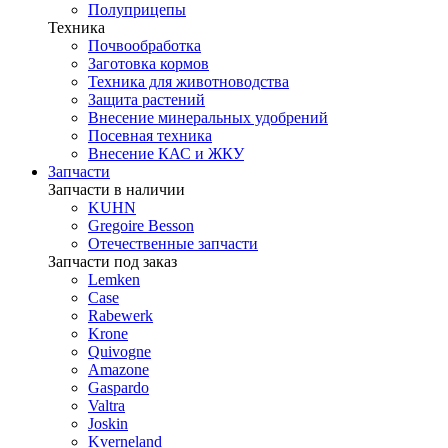
Полуприцепы
Техника
Почвообработка
Заготовка кормов
Техника для животноводства
Защита растений
Внесение минеральных удобрений
Посевная техника
Внесение КАС и ЖКУ
Запчасти
Запчасти в наличии
KUHN
Gregoire Besson
Отечественные запчасти
Запчасти под заказ
Lemken
Case
Rabewerk
Krone
Quivogne
Amazone
Gaspardo
Valtra
Joskin
Kverneland