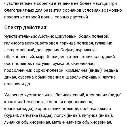
чувствительные сорняки в течение не более месяца. При
благоприятных для развития со­рняков условиях возможно
появление второй волны сорных растений.
Спектр действия:
Чувствительные: Аистник цикутовый, бодяк полевой,
галинсога мелкоцветковая, горчица полевая, гулявник
лекарственный, дескурения Софьи, дурнишник
обыкновенный, марь бе­лая, мелколепестник канадский,
осот полевой, пастушья сумка обыкновенная,
подсолнечник сорно-полевой, коммелина (виды), редька
ди­кая, сурепка обыкновенная, щавель курчавый, ярутка
полевая и др.
Умеренно чуствительные: Василёк синий, клоповник (виды),
канатник Теофраста, конопля сорнополевая,
крапива(виды), короставник по­левой, солянка южная
(курай), лапчатка (виды), лопух (виды), липучка (виды),
льнянка обыкно­венная, мать-и-мачеха обыкновенная,