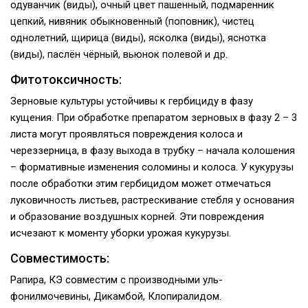
одуван­чик (виды), очный цвет пашенный, подмаренник
цепкий, нивяник обыкновенный (поповник), чис­тец
однолетний, щирица (виды), ясколка (виды), яснотка
(виды), паслён чёрный, вьюнок полевой и др.
Фитотоксичность:
Зерновые культуры устойчивы к гербициду в фазу
кущения. При обработке препаратом зерновых в фазу 2 – 3
листа могут проявлять­ся повреждения колоса и
череззерница, в фазу выхода в трубку – начала колошения
– форма­тивные изменения соломины и колоса. У куку­рузы
после обработки этим гербицидом может отмечаться
луковичность листьев, растрески­вание стебля у основания
и образование воз­душных корней. Эти повреждения
исчезают к моменту уборки урожая кукурузы.
Совместимость:
Рапира, КЭ совместим с производными уль­
фонилмочевины, Дикамбой, Клопиралидом.