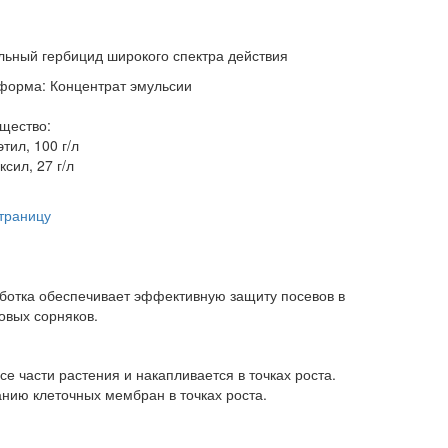
ьный гербицид широкого спектра действия
форма: Концентрат эмульсии
щество:
тил, 100 г/л
сил, 27 г/л
траницу
аботка обеспечивает эффективную защиту посевов в
овых сорняков.
е части растения и накапливается в точках роста.
нию клеточных мембран в точ­ках роста.