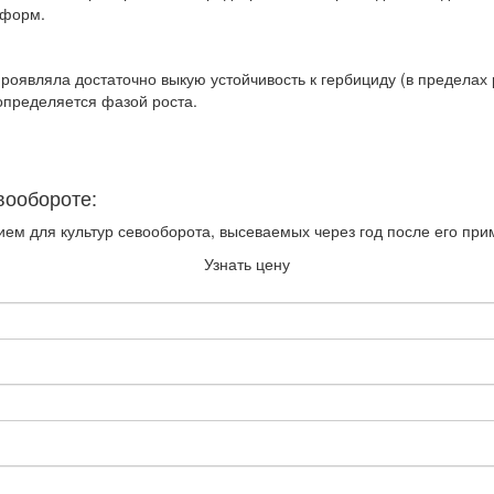
 форм.
проявляла достаточно выкую устойчи­вость к гербициду (в предела
определя­ется фазой роста.
вообороте:
ем для культур севооборота, высевае­мых через год после его при
Узнать цену