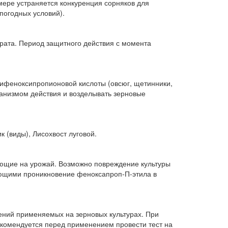
 мере устраняется конкуренция сорняков для
 погодных условий).
рата. Период за­щитного действия с момента
ифеноксипро­пионовой кислоты (овсюг, щетинники,
анизмом действия и возделы­вать зерновые
 (виды), Лисо­хвост луговой.
ющие на урожай. Возможно повреждение культуры
ающими проникновение фенок­сапроп-П-этила в
рений применяемых на зерновых культурах. При
комендуется перед применением про­вести тест на