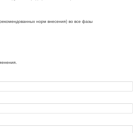
х рекомендован­ных норм внесения) во все фазы
менения.