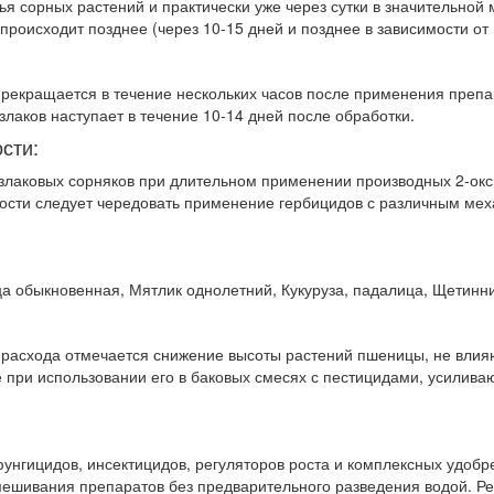
ья сорных растений и практически уже через сутки в значительной
роисходит позднее (через 10-15 дней и позднее в зависи­мости от
 прекращается в течение нескольких часов после применения препа
злаков насту­пает в течение 10-14 дней после обработки.
сти:
 злаковых сорняков при длительном применении производных 2-окс
тости следует чередовать применение гербицидов с различным мех
а обыкновенная, Мятлик однолетний, Кукуруза, падалица, Щетинник
расхода отмечается снижение высоты растений пшеницы, не влия
 при использовании его в баковых смесях с пести­цидами, усилив
фунгицидов, инсектицидов, регуляторов роста и комплексных удоб
смешивания препаратов без предварительного разведения водой. Ре