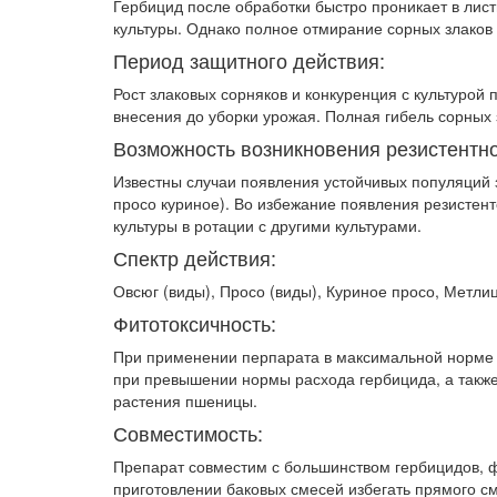
Гербицид после обработки быстро проникает в лист
культуры. Однако полное отмирание сорных злаков п
Период защитного действия:
Рост злаковых сорняков и конкуренция с культурой
внесения до убор­ки урожая. Полная гибель сорных 
Возможность возникновения резистентно
Известны случаи появления устойчивых по­пуляций
просо ку­риное). Во избежание появления резистен
культуры в ротации с другими культурами.
Спектр действия:
Овсюг (виды), Просо (виды), Куриное просо, Метлиц
Фитотоксичность:
При применении перпарата в максимальной норме 
при превы­шении нормы расхода гербицида, а также
растения пшеницы.
Совместимость:
Препарат совместим с большинством герби­цидов, 
приготовлении ба­ковых смесей избегать прямого 