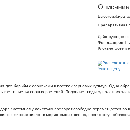
Описание
Высокоизбирател
Препаративная 
Действующее ве
Феноксапроп-П-э
Клоквинтосет-мек
Распечатать с
Узнать цену
ия для борьбы с сорняками в посевах зерновых культур. Одна обр
никает в листья сорных растений. Подавляет виды однолетних злак
одаря системному действию препарат сво­бодно перемещается во вс
синтез жирных кислот в меристемных тканях, препят­ствуя образова