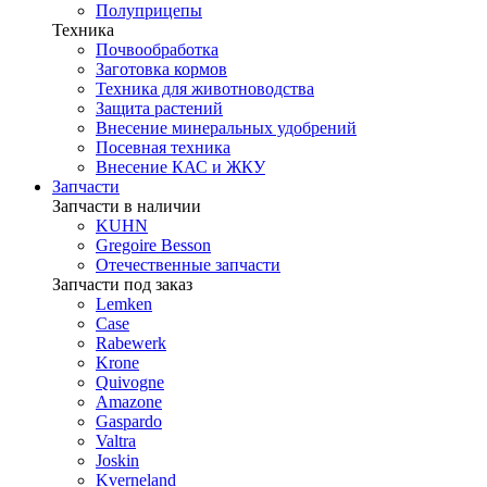
Полуприцепы
Техника
Почвообработка
Заготовка кормов
Техника для животноводства
Защита растений
Внесение минеральных удобрений
Посевная техника
Внесение КАС и ЖКУ
Запчасти
Запчасти в наличии
KUHN
Gregoire Besson
Отечественные запчасти
Запчасти под заказ
Lemken
Case
Rabewerk
Krone
Quivogne
Amazone
Gaspardo
Valtra
Joskin
Kverneland