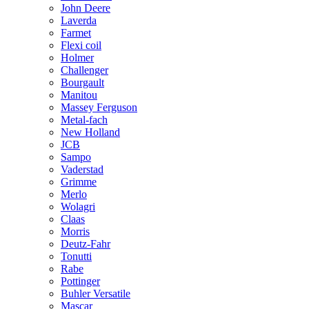
John Deere
Laverda
Farmet
Flexi coil
Holmer
Challenger
Bourgault
Manitou
Massey Ferguson
Metal-fach
New Holland
JCB
Sampo
Vaderstad
Grimme
Merlo
Wolagri
Claas
Morris
Deutz-Fahr
Tonutti
Rabe
Pottinger
Buhler Versatile
Mascar