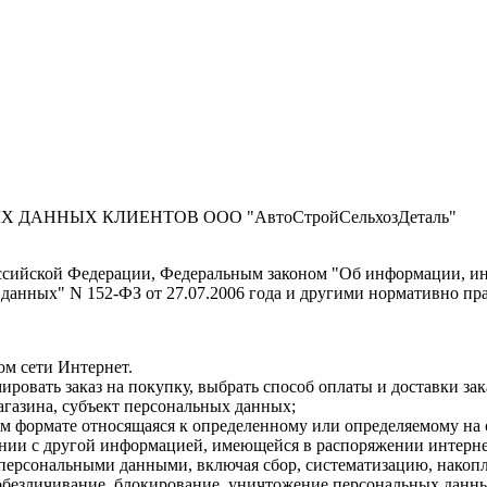
ДАННЫХ КЛИЕНТОВ ООО "АвтоСтройСельхозДеталь"
оссийской Федерации, Федеральным законом "Об информации, и
 данных" N 152-ФЗ от 27.07.2006 года и другими нормативно пр
ом сети Интернет.
ировать заказ на покупку, выбрать способ оплаты и доставки зака
агазина, субъект персональных данных;
м формате относящаяся к определенному или определяемому на
тании с другой информацией, имеющейся в распоряжении интерне
 персональными данными, включая сбор, систематизацию, накопл
, обезличивание, блокирование, уничтожение персональных данн