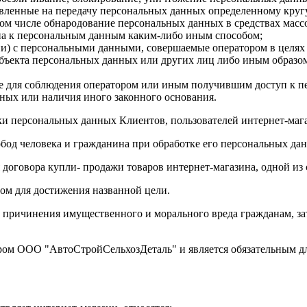
вленные на передачу персональных данных определенному кругу
том числе обнародование персональных данных в средствах мас
па к персональным данным каким-либо иным способом;
ии) с персональными данными, совершаемые оператором в целя
ъекта персональных данных или других лиц либо иным образом
е для соблюдения оператором или иным получившим доступ к п
нных или наличия иного законного основания.
персональных данных Клиентов, пользователей интернет-магазина
обод человека и гражданина при обработке его персональных да
договора купли- продажи товаров интернет-магазина, одной из 
мом для достижения названной цели.
х причинения имущественного и морального вреда гражданам, за
ром ООО "АвтоСтройСельхозДеталь" и является обязательным д