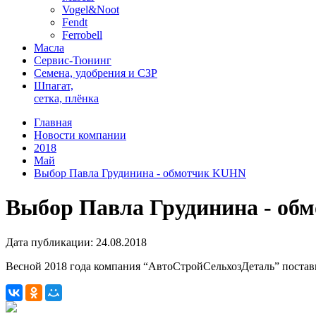
Vogel&Noot
Fendt
Ferrobell
Масла
Сервис-Тюнинг
Семена, удобрения и СЗР
Шпагат,
сетка, плёнка
Главная
Новости компании
2018
Май
Выбор Павла Грудинина - обмотчик KUHN
Выбор Павла Грудинина - о
Дата публикации: 24.08.2018
Весной 2018 года компания “АвтоСтройСельхозДеталь” поста