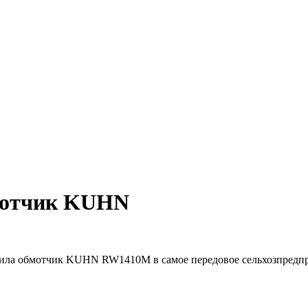
бмотчик KUHN
вила обмотчик KUHN RW1410M в самое передовое сельхозпредпр